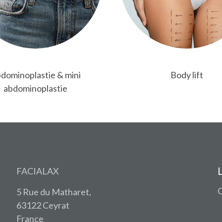
dominoplastie & mini
Body lift
abdominoplastie
FACIALAX
5 Rue du Matharet,
63122 Ceyrat
France