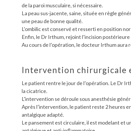
de la paroi musculaire, si nécessaire.
La peau sus-jacente, saine, située en règle génér
une peau de bonne qualité.
L’ombilic est conservé et resserti en position nor
Enfin, le Dr Irthum, rejoint l’incision postérieur
Au cours de l’opération, le docteur Irthum aura 
Intervention chirurgicale e
Le patient rentre le jour de l’opération. Le Dr I
la cicatrice.
L’intervention se déroule sous anesthésie génér
Après l’intervention, le patient reste 2 heures e
antalgique adapté.
Le pansement est circulaire, il est modelant et u
antalgique et anti-inflammatoire.