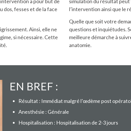
 intervention a pour but de
simulation du résultat peu
u dos, fesses et de la face
l’intervention ainsi que le 
Quelle que soit votre dema
grissement. Ainsi, elle ne
questions et inquiétudes. S
gime, si nécessaire. Cette
meilleure démarche à suivre
ité.
anatomie.
EN BREF :
Résultat : Immédiat malgré l’œdème post opératoir
Anesthésie : Générale
Hospitalisation : Hospitalisation de 2-3 jours