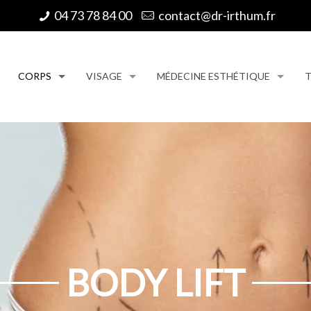
04 73 78 84 00
contact@dr-irthum.fr
CORPS
VISAGE
MÉDECINE ESTHÉTIQUE
T
BODY LIFT