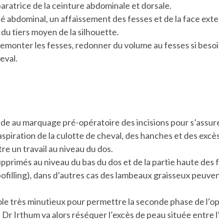
paratrice de la ceinture abdominale et dorsale.
é abdominal, un affaissement des fesses et de la face exte
 du tiers moyen de la silhouette.
remonter les fesses, redonner du volume au fesses si besoin
eval.
ède au marquage pré-opératoire des incisions pour s’assure
poaspiration de la culotte de cheval, des hanches et des exc
re un travail au niveau du dos.
pprimés au niveau du bas du dos et de la partie haute des f
lipofilling), dans d’autres cas des lambeaux graisseux peuve
ole très minutieux pour permettre la seconde phase de l’op
e Dr Irthum va alors réséquer l’excès de peau située entre l