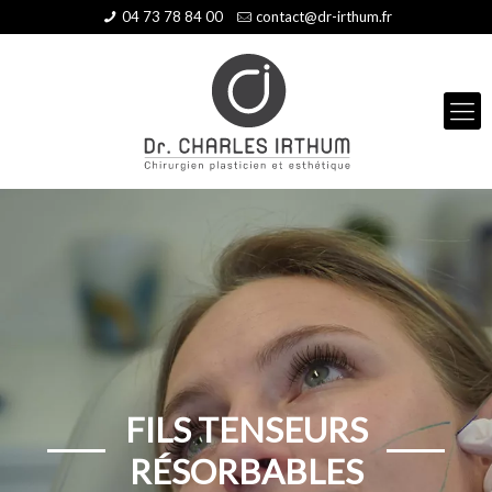
04 73 78 84 00
contact@dr-irthum.fr
FILS TENSEURS
RÉSORBABLES