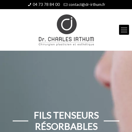
04 73 78 84 00
contact@dr-irthum.fr
FILS TENSEURS
RÉSORBABLES