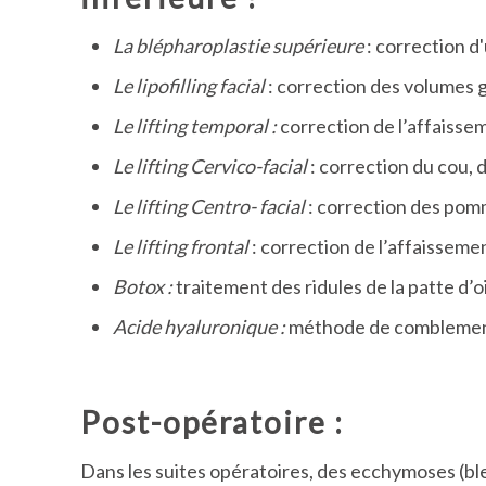
La blépharoplastie supérieure
: correction 
Le lipofilling facial
: correction des volumes 
Le l
ifting temporal :
correction de l’affaisseme
Le
lifting Cervico-facial
: correction du cou, 
Le
lifting Centro- facial
: correction des pom
Le
lifting frontal
: correction de l’affaissemen
Botox :
traitement des ridules de la patte d’o
Acide hyaluronique :
méthode de comblemen
Post-opératoire :
Dans les suites opératoires, des ecchymoses (ble