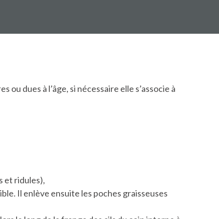
s ou dues à l’âge, si nécessaire elle s’associe à
 et ridules),
isible. Il enlève ensuite les poches graisseuses