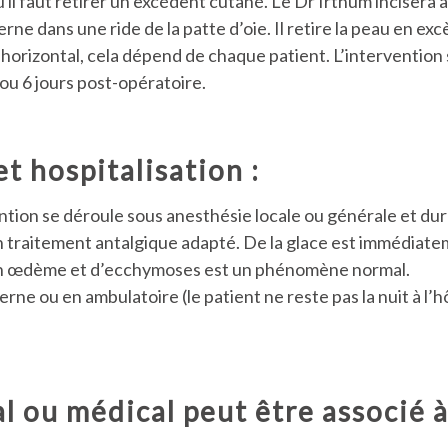
il faut retirer un excédent cutané. Le Dr Irthum incisera alo
erne dans une ride de la patte d’oie. Il retire la peau en ex
orizontal, cela dépend de chaque patient. L’intervention se
ou 6 jours post-opératoire.
t hospitalisation :
vention se déroule sous anesthésie locale ou générale et du
un traitement antalgique adapté. De la glace est immédiatem
’un œdème et d’ecchymoses est un phénomène normal.
erne ou en ambulatoire (le patient ne reste pas la nuit à l’h
l ou médical peut être associé à