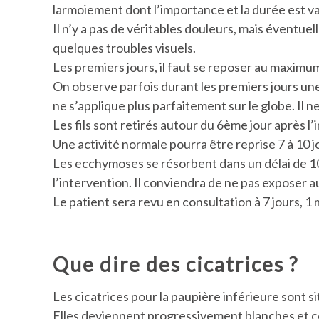
larmoiement dont l’importance et la durée est var
Il n’y a pas de véritables douleurs, mais éventue
quelques troubles visuels.
Les premiers jours, il faut se reposer au maximum 
On observe parfois durant les premiers jours une
ne s’applique plus parfaitement sur le globe. Il 
Les fils sont retirés autour du 6ème jour après l’
Une activité normale pourra être reprise 7 à 10 j
Les ecchymoses se résorbent dans un délai de 10 a
l’intervention. Il conviendra de ne pas exposer a
Le patient sera revu en consultation à 7 jours, 1 m
Que dire des cicatrices ?
Les cicatrices pour la paupière inférieure sont si
Elles deviennent progressivement blanches et ces