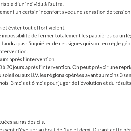
iable d’un individu à l’autre.
llement un certain inconfort avec une sensation de tension
et éviter tout effort violent.
 impossibilité de fermer totalement les paupières ou un lég
ne faudra pas s’inquiéter de ces signes qui sont en règle g
intervention.
ours après l’intervention.
̀ 20 jours après l’intervention. On peut prévoir une repri
u soleil ou aux U.V. les régions opérées avant au moins 3 se
ois, 3 mois et 6 mois pour juger de l’évolution et du résulta
tuées au ras des cils.
sent d’évoluer au bout de 1 an et demi. Durant cette périod