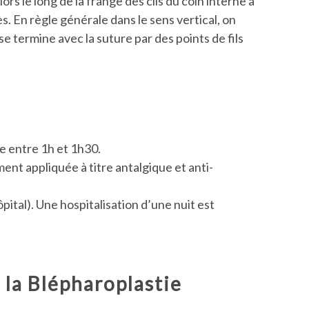
rs le long de la frange des cils du coin interne à
cès. En règle générale dans le sens vertical, on
 termine avec la suture par des points de fils
re entre 1h et 1h30.
ent appliquée à titre antalgique et anti-
ôpital). Une hospitalisation d’une nuit est
 la
Blépharoplastie