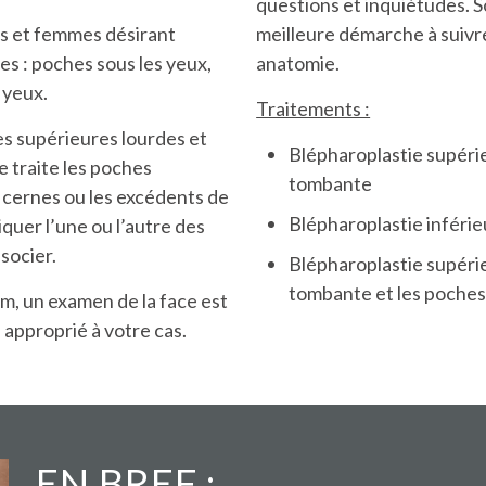
questions et inquiétudes. S
s et femmes désirant
meilleure démarche à suivre
es : poches sous les yeux,
anatomie.
 yeux.
Traitements :
es supérieures lourdes et
Blépharoplastie supéri
e traite les poches
tombante
s cernes ou les excédents de
Blépharoplastie inférie
iquer l’une ou l’autre des
socier.
Blépharoplastie supérie
tombante et les poches
um, un examen de la face est
 approprié à votre cas.
EN BREF :