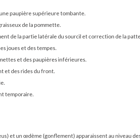
d'une paupière supérieure tombante.
graisseux de la pommette.
nt de la partie latérale du sourcil et correction de la patte
des joues et des tempes.
mettes et des paupières inférieures.
t et des rides du front.
ie.
t temporaire.
us) et un œdème (gonflement) apparaissent au niveau des ré