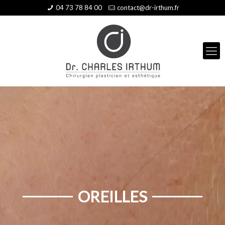
04 73 78 84 00
contact@dr-irthum.fr
OREILLES