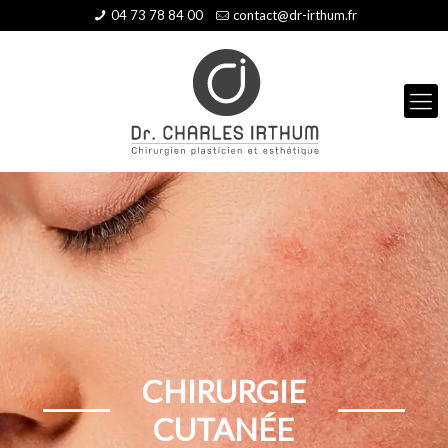
04 73 78 84 00
contact@dr-irthum.fr
CHIRURGIE
CUTANÉE